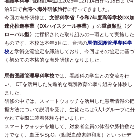
看護学科専門課程1年生
は2025年12月14日から18日まで4
泊5日で
台湾へ海外研修旅行
に行ってきました。
今回の海外研修は、
文部科学省「令和7年度高等学校DX加
速化推進事業（DXハイスクール事業）」
の
重点類型〈グ
ローバル型〉
に採択された取り組みの一環として実施した
ものです。本校は本年5月に、台湾の
馬偕医護管理専科学
校
と学術交流協定を締結しており、今回はその協定に基づ
く初めての本格的な海外研修となりました。
馬偕医護管理専科学校
では、看護科の学生との交流を行
い、ICTを活用した先進的な看護教育の取り組みを体験し
ました。
研修の中では、スマートウォッチを活用した患者情報の把
握方法について説明を受け、生徒たちは6人1グループに分
かれて実際に装着体験を行いました。
スマートウォッチを通して、対象者全員の体温や脈拍数だ
けでなく、血圧やSpO₂（動脈血酸素飽和度）といったデ