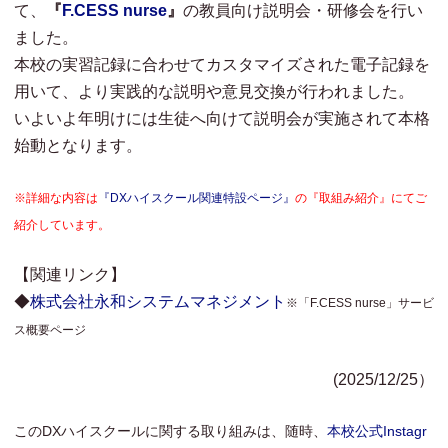
て、
『
F.CESS nurse
』
の教員向け説明会・研修会を行い
ました。
本校の実習記録に合わせてカスタマイズされた電子記録を
用いて、より実践的な説明や意見交換が行われました。
いよいよ年明けには生徒へ向けて説明会が実施されて本格
始動となります。
※詳細な内容は
『DXハイスクール関連特設ページ』
の『取組み紹介』にて
ご
紹介しています。
【関連リンク】
◆
株式会社
永和システムマネジメント
※「F.CESS nurse」サービ
ス概要ページ
(2025/12/25）
このDXハイスクールに関する取り組みは、随時、
本校公式Instagr