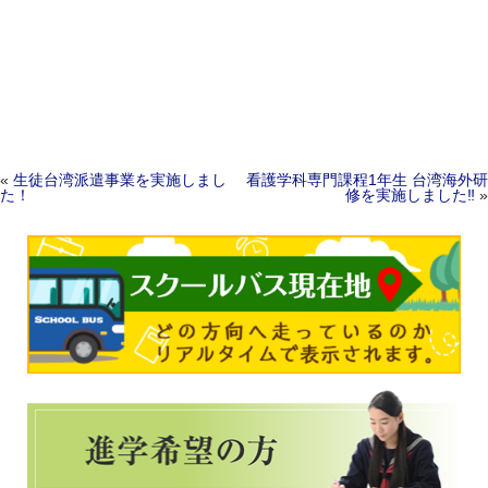
Post navigation
«
生徒台湾派遣事業を実施しまし
看護学科専門課程1年生 台湾海外研
た！
修を実施しました‼
»