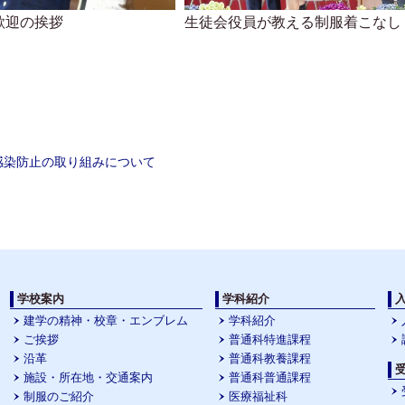
歓迎の挨拶
生徒会役員が教える制服着こなし
ion
感染防止の取り組みについて
学校案内
学科紹介
建学の精神・校章・エンブレム
学科紹介
ご挨拶
普通科特進課程
沿革
普通科教養課程
施設・所在地・交通案内
普通科普通課程
制服のご紹介
医療福祉科