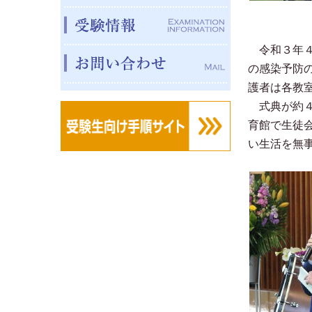
令和３年４
の感染予防
護者は各教
式典が約４
育館で生徒
い生活を無