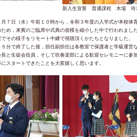
新入生宣誓 普通課程 木場 玲
月７日（水）午前１０時から，令和３年度の入学式が本校体育
のため，来賓のご臨席や式典の規模を縮小した中で行われまし
室でその様子をリモート中継で視聴頂くかたちとなりました。
５分で終了した後，担任副担任は各教室で保護者と学級運営な
会長と生徒会役員，そして吹奏楽部による歓迎セレモニーに参
事にスタートできたことを大変嬉しく思います。