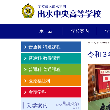
ホーム
学校案内
学
ホーム
>
News
普通科 特進課程
令和３
普通科 教養課程
普通科 普通課程
医療福祉科
看護学科