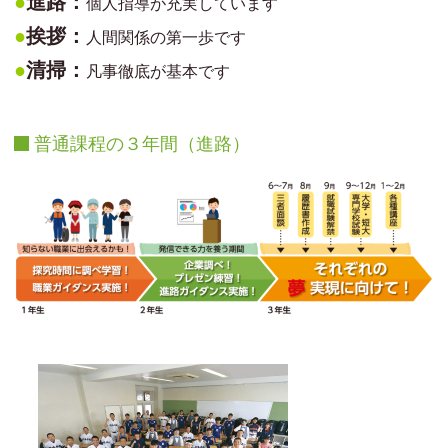
●
進路：
個人指導が充実しています
●
挨拶：
人間関係の第一歩です
●
清掃：
凡事徹底が基本です
普通課程の３年間（進路）