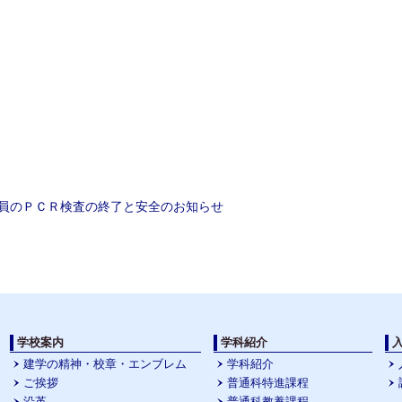
ion
員のＰＣＲ検査の終了と安全のお知らせ
学校案内
学科紹介
建学の精神・校章・エンブレム
学科紹介
ご挨拶
普通科特進課程
沿革
普通科教養課程