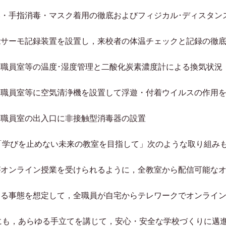
洗い・手指消毒・マスク着用の徹底およびフィジカル･ディスタ
性能サーモ記録装置を設置し，来校者の体温チェックと記録の徹
室・職員室等の温度･湿度管理と二酸化炭素濃度計による換気状況
室・職員室等に空気清浄機を設置して浮遊・付着ウイルスの作用
・職員室の出入口に非接触型消毒器の設置
学びを止めない未来の教室を目指して」次のような取り組み
徒がオンライン授業を受けられるように，全教室から配信可能な
らゆる事態を想定して，全職員が自宅からテレワークでオンライ
も，あらゆる手立てを講じて，安心・安全な学校づくりに邁