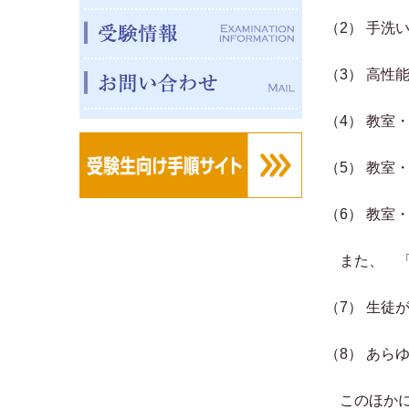
（2） 手
（3） 高
（4） 教
（5） 教
（6） 教室
また、 「
（7） 生
（8） あ
このほかに