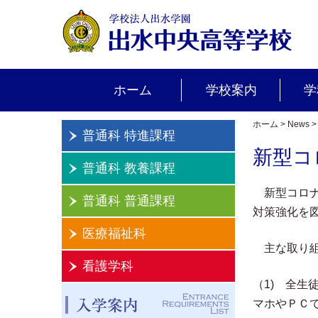
ホーム
学校案内
学
ホーム
>
News
普通科 特進課程
新型コ
普通科 教養課程
新型コロナ
普通科 普通課程
対策強化を
医療福祉科
主な取り組
看護学科
（1) 全
マホやＰＣ